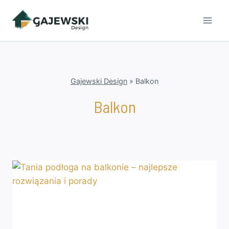
Przejdź
do
treści
Gajewski Design
»
Balkon
Balkon