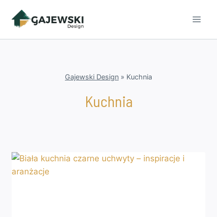
Przejdź
do
treści
Gajewski Design
»
Kuchnia
Kuchnia