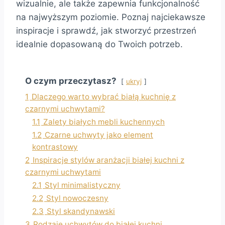
wizualnie, ale także zapewnia funkcjonalność
na najwyższym poziomie. Poznaj najciekawsze
inspiracje i sprawdź, jak stworzyć przestrzeń
idealnie dopasowaną do Twoich potrzeb.
O czym przeczytasz?
ukryj
1
Dlaczego warto wybrać białą kuchnię z
czarnymi uchwytami?
1.1
Zalety białych mebli kuchennych
1.2
Czarne uchwyty jako element
kontrastowy
2
Inspiracje stylów aranżacji białej kuchni z
czarnymi uchwytami
2.1
Styl minimalistyczny
2.2
Styl nowoczesny
2.3
Styl skandynawski
3
Rodzaje uchwytów do białej kuchni