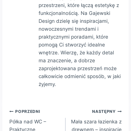
przestrzeni, które łączą estetykę z
funkcjonalnością. Na Gajewski
Design dzielę się inspiracjami,
nowoczesnymi trendami i
praktycznymi poradami, które
pomogą Ci stworzyć idealne
wnętrze. Wierzę, że każdy detal
ma znaczenie, a dobrze
zaprojektowana przestrzeń może
całkowicie odmienić sposób, w jaki
żyjemy.
Nawigacja
POPRZEDNI
NASTĘPNY
Półka nad WC –
Mała szara łazienka z
wpisu
Praktyczne
drewnem – inspiracje