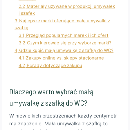
2.2
Materiały używane w produkcji umywalek
i szafek
3
Najlepsze marki oferujące małe umywalki z
szafką
3.1
Przegląd popularnych marek i ich ofert
3.2
Czym kierować się przy wyborze marki?
4
Gdzie kupić małą umywalkę z szafką do WC?
4.1
Zakupy online vs. sklepy stacjonarne
4.2
Porady dotyczące zakupu
Dlaczego warto wybrać małą
umywalkę z szafką do WC?
W niewielkich przestrzeniach każdy centymetr
ma znaczenie. Mała umywalka z szafką to