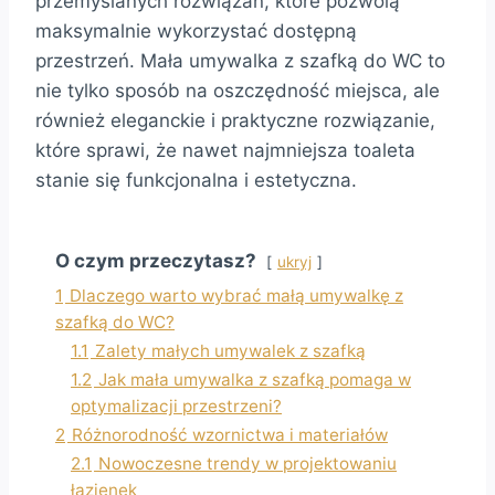
przemyślanych rozwiązań, które pozwolą
maksymalnie wykorzystać dostępną
przestrzeń. Mała umywalka z szafką do WC to
nie tylko sposób na oszczędność miejsca, ale
również eleganckie i praktyczne rozwiązanie,
które sprawi, że nawet najmniejsza toaleta
stanie się funkcjonalna i estetyczna.
O czym przeczytasz?
ukryj
1
Dlaczego warto wybrać małą umywalkę z
szafką do WC?
1.1
Zalety małych umywalek z szafką
1.2
Jak mała umywalka z szafką pomaga w
optymalizacji przestrzeni?
2
Różnorodność wzornictwa i materiałów
2.1
Nowoczesne trendy w projektowaniu
łazienek