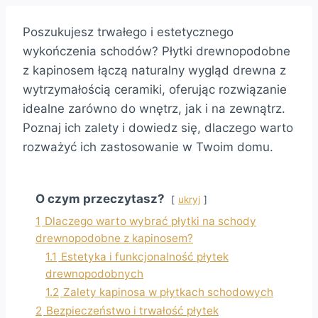
Poszukujesz trwałego i estetycznego
wykończenia schodów? Płytki drewnopodobne
z kapinosem łączą naturalny wygląd drewna z
wytrzymałością ceramiki, oferując rozwiązanie
idealne zarówno do wnętrz, jak i na zewnątrz.
Poznaj ich zalety i dowiedz się, dlaczego warto
rozważyć ich zastosowanie w Twoim domu.
O czym przeczytasz?
ukryj
1
Dlaczego warto wybrać płytki na schody
drewnopodobne z kapinosem?
1.1
Estetyka i funkcjonalność płytek
drewnopodobnych
1.2
Zalety kapinosa w płytkach schodowych
2
Bezpieczeństwo i trwałość płytek