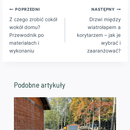
Nawigacja
POPRZEDNI
NASTĘPNY
Z czego zrobić cokół
Drzwi między
wpisu
wokół domu?
wiatrołapem a
Przewodnik po
korytarzem – jak je
materiałach i
wybrać i
wykonaniu
zaaranżować?
Podobne artykuły