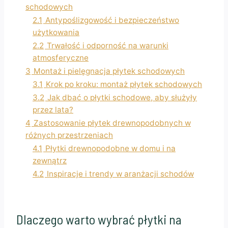
schodowych
2.1
Antypoślizgowość i bezpieczeństwo
użytkowania
2.2
Trwałość i odporność na warunki
atmosferyczne
3
Montaż i pielęgnacja płytek schodowych
3.1
Krok po kroku: montaż płytek schodowych
3.2
Jak dbać o płytki schodowe, aby służyły
przez lata?
4
Zastosowanie płytek drewnopodobnych w
różnych przestrzeniach
4.1
Płytki drewnopodobne w domu i na
zewnątrz
4.2
Inspiracje i trendy w aranżacji schodów
Dlaczego warto wybrać płytki na