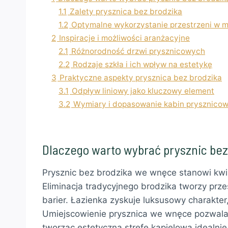
1.1
Zalety prysznica bez brodzika
1.2
Optymalne wykorzystanie przestrzeni w m
2
Inspiracje i możliwości aranżacyjne
2.1
Różnorodność drzwi prysznicowych
2.2
Rodzaje szkła i ich wpływ na estetykę
3
Praktyczne aspekty prysznica bez brodzika
3.1
Odpływ liniowy jako kluczowy element
3.2
Wymiary i dopasowanie kabin prysznico
Dlaczego warto wybrać prysznic be
Prysznic bez brodzika we wnęce stanowi kwi
Eliminacja tradycyjnego brodzika tworzy prz
barier. Łazienka zyskuje luksusowy charakter,
Umiejscowienie prysznica we wnęce pozwala
tworząc estetyczną strefę kąpielową idealnie