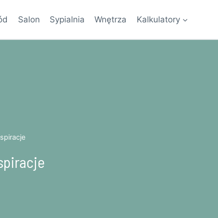
ód
Salon
Sypialnia
Wnętrza
Kalkulatory
spiracje
spiracje