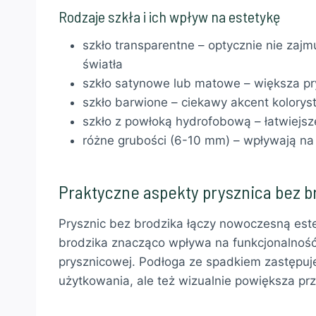
Rodzaje szkła i ich wpływ na estetykę
szkło transparentne – optycznie nie zaj
światła
szkło satynowe lub matowe – większa p
szkło barwione – ciekawy akcent kolorys
szkło z powłoką hydrofobową – łatwiejsz
różne grubości (6-10 mm) – wpływają na
Praktyczne aspekty prysznica bez b
Prysznic bez brodzika łączy nowoczesną este
brodzika znacząco wpływa na funkcjonalność
prysznicowej. Podłoga ze spadkiem zastępuje
użytkowania, ale też wizualnie powiększa prz