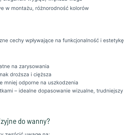
twe w montażu, różnorodność kolorów
zne cechy wpływające na funkcjonalność i estetykę
datne na zarysowania
dnak droższa i cięższa
le mniej odporne na uszkodzenia
tkami – idealne dopasowanie wizualne, trudniejszy
izyjne do wanny?
ży zwrócić uwagę na: