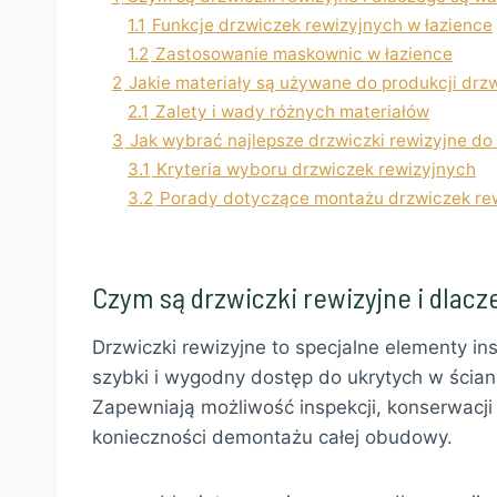
1.1
Funkcje drzwiczek rewizyjnych w łazience
1.2
Zastosowanie maskownic w łazience
2
Jakie materiały są używane do produkcji drz
2.1
Zalety i wady różnych materiałów
3
Jak wybrać najlepsze drzwiczki rewizyjne d
3.1
Kryteria wyboru drzwiczek rewizyjnych
3.2
Porady dotyczące montażu drzwiczek re
Czym są drzwiczki rewizyjne i dlac
Drzwiczki rewizyjne to specjalne elementy in
szybki i wygodny dostęp do ukrytych w ścian
Zapewniają możliwość inspekcji, konserwacji
konieczności demontażu całej obudowy.