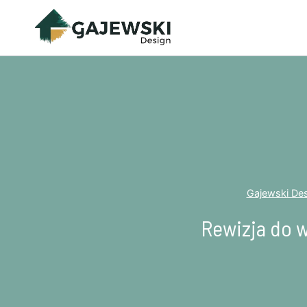
Przejdź
do
treści
Gajewski De
Rewizja do w