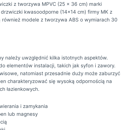
wiczki z tworzywa MPVC (25 x 36 cm) marki
 drzwiczki kwasoodporne (14×14 cm) firmy MK z
ą również modele z tworzywa ABS o wymiarach 30
 należy uwzględnić kilka istotnych aspektów.
lementów instalacji, takich jak syfon i zawory.
erwisowe, natomiast przesadnie duży może zaburzyć
ien charakteryzować się wysoką odpornością na
ach łazienkowych.
ierania i zamykania
pen lub magnesy
cią
nki