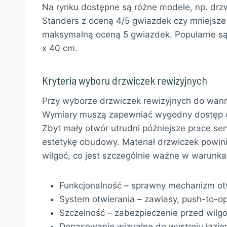
Na rynku dostępne są różne modele, np. drz
Standers z oceną 4/5 gwiazdek czy mniejsze
maksymalną oceną 5 gwiazdek. Popularne s
x 40 cm.
Kryteria wyboru drzwiczek rewizyjnych
Przy wyborze drzwiczek rewizyjnych do wanny
Wymiary muszą zapewniać wygodny dostęp do e
Zbyt mały otwór utrudni późniejsze prace s
estetykę obudowy. Materiał drzwiczek powin
wilgoć, co jest szczególnie ważne w warunk
Funkcjonalność – sprawny mechanizm otw
System otwierania – zawiasy, push-to-o
Szczelność – zabezpieczenie przed wilgo
Dopasowanie wizualne do wystroju łazie