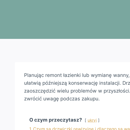
Planując remont łazienki lub wymianę wanny,
ułatwią późniejszą konserwację instalacji. Dr
zaoszczędzić wielu problemów w przyszłości
zwrócić uwagę podczas zakupu.
O czym przeczytasz?
ukryj
1
Czym są drzwiczki rewizyjne i dlaczego są w