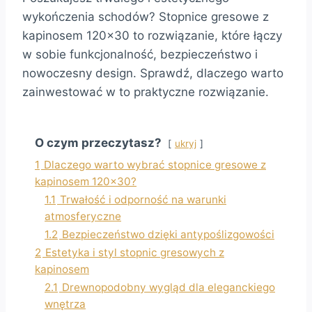
wykończenia schodów? Stopnice gresowe z
kapinosem 120×30 to rozwiązanie, które łączy
w sobie funkcjonalność, bezpieczeństwo i
nowoczesny design. Sprawdź, dlaczego warto
zainwestować w to praktyczne rozwiązanie.
O czym przeczytasz?
ukryj
1
Dlaczego warto wybrać stopnice gresowe z
kapinosem 120×30?
1.1
Trwałość i odporność na warunki
atmosferyczne
1.2
Bezpieczeństwo dzięki antypoślizgowości
2
Estetyka i styl stopnic gresowych z
kapinosem
2.1
Drewnopodobny wygląd dla eleganckiego
wnętrza