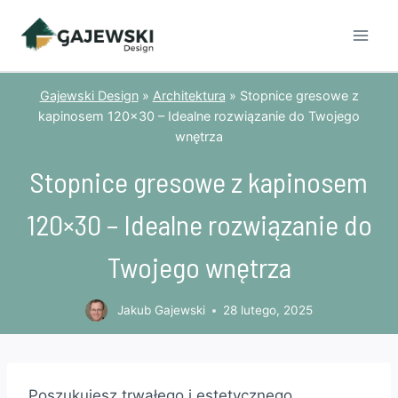
Przejdź
do
treści
Gajewski Design
»
Architektura
»
Stopnice gresowe z
kapinosem 120×30 – Idealne rozwiązanie do Twojego
wnętrza
Stopnice gresowe z kapinosem
120×30 – Idealne rozwiązanie do
Twojego wnętrza
Jakub Gajewski
28 lutego, 2025
Poszukujesz trwałego i estetycznego