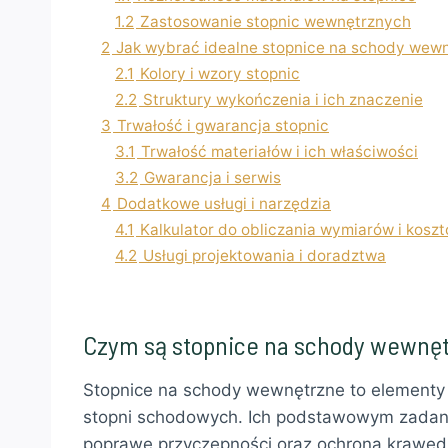
1.2
Zastosowanie stopnic wewnętrznych
2
Jak wybrać idealne stopnice na schody wew
2.1
Kolory i wzory stopnic
2.2
Struktury wykończenia i ich znaczenie
3
Trwałość i gwarancja stopnic
3.1
Trwałość materiałów i ich właściwości
3.2
Gwarancja i serwis
4
Dodatkowe usługi i narzędzia
4.1
Kalkulator do obliczania wymiarów i kosz
4.2
Usługi projektowania i doradztwa
Czym są stopnice na schody wewnę
Stopnice na schody wewnętrzne to element
stopni schodowych. Ich podstawowym zadani
poprawę przyczepności oraz ochrona krawęd