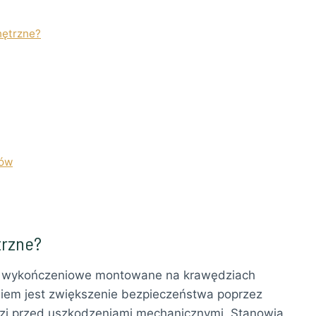
nętrzne?
tów
trzne?
y wykończeniowe montowane na krawędziach
em jest zwiększenie bezpieczeństwa poprzez
zi przed uszkodzeniami mechanicznymi. Stanowią