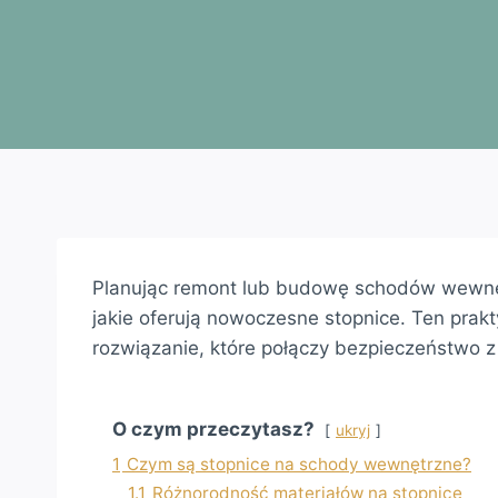
Planując remont lub budowę schodów wewnęt
jakie oferują nowoczesne stopnice. Ten pra
rozwiązanie, które połączy bezpieczeństwo z
O czym przeczytasz?
ukryj
1
Czym są stopnice na schody wewnętrzne?
1.1
Różnorodność materiałów na stopnice